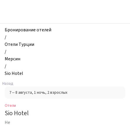
zhilibyli
-
Отели,
Sio
Hotel,
Бронирование отелей
Мерсин,
/
Турция
Отели Турции
/
Мерсин
/
Sio Hotel
Назад
7 – 8 августа
, 1 ночь
, 2 взрослых
Отели
Sio Hotel
Не