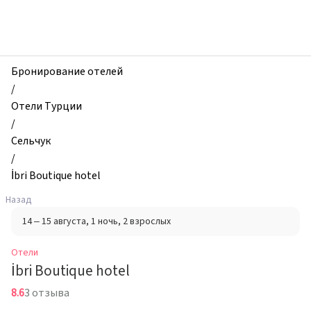
zhilibyli
-
Отели,
İbri
Boutique
Бронирование отелей
hotel,
/
Сельчук,
Отели Турции
Турция
/
Сельчук
/
İbri Boutique hotel
Назад
14 – 15 августа
, 1 ночь
, 2 взрослых
Отели
İbri Boutique hotel
8.6
3 отзыва