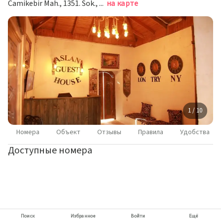
Camikebir Mah., 1351. Sok., 10, Шанлыурфа
на карте
1 / 10
Номера
Объект
Отзывы
Правила
Удобства
Доступные номера
Поиск
Избранное
Войти
Ещё