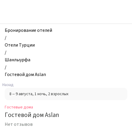
zhilibyli
-
Гостевые
дома,
Гостевой
Бронирование отелей
дом
/
Aslan,
Отели Турции
Шанлыурфа,
/
Турция
Шанлыурфа
/
Гостевой дом Aslan
Назад
8 – 9 августа
, 1 ночь
, 2 взрослых
Гостевые дома
Гостевой дом Aslan
Нет отзывов