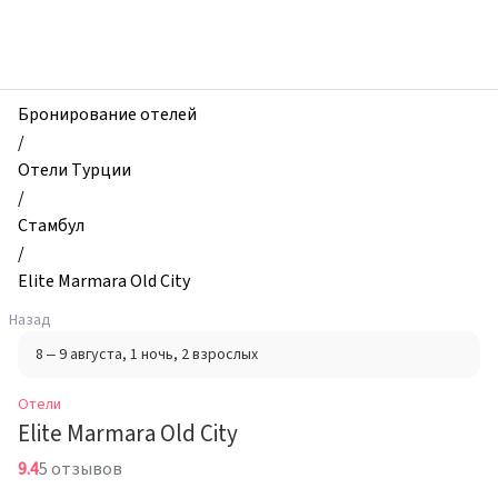
zhilibyli
-
Отели,
Elite
Marmara
Бронирование отелей
Old
/
City,
Отели Турции
Стамбул,
/
Турция
Стамбул
/
Elite Marmara Old City
Назад
8 – 9 августа
, 1 ночь
, 2 взрослых
Отели
Elite Marmara Old City
9.4
5 отзывов