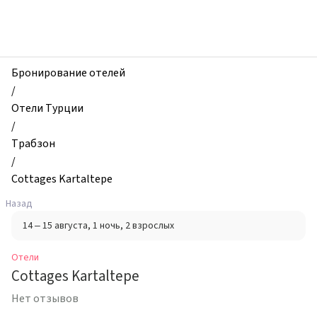
zhilibyli
-
Отели,
Cottages
Kartaltepe,
Бронирование отелей
Трабзон,
/
Турция
Отели Турции
/
Трабзон
/
Cottages Kartaltepe
Назад
14 – 15 августа
, 1 ночь
, 2 взрослых
Отели
Cottages Kartaltepe
Нет отзывов