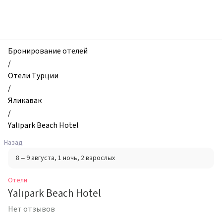
zhilibyli
-
Отели,
Yalıpark
Beach
Бронирование отелей
Hotel,
/
Яликавак,
Отели Турции
Турция
/
Яликавак
/
Yalıpark Beach Hotel
Назад
8 – 9 августа
, 1 ночь
, 2 взрослых
Отели
Yalıpark Beach Hotel
Нет отзывов