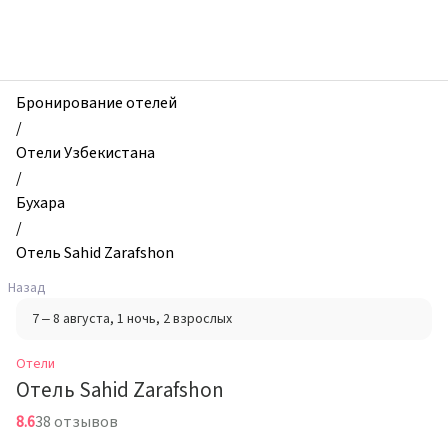
zhilibyli
-
Отели,
Отель
Sahid
Бронирование отелей
Zarafshon,
/
Бухара,
Отели Узбекистана
Узбекистан
/
Бухара
/
Отель Sahid Zarafshon
Назад
7 – 8 августа
, 1 ночь
, 2 взрослых
Отели
Отель Sahid Zarafshon
8.6
38 отзывов