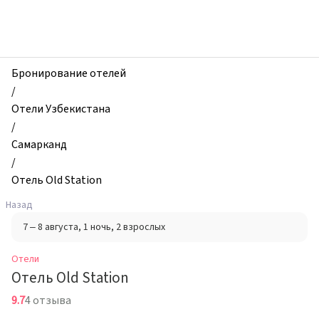
zhilibyli
-
Отели,
Отель
Old
Бронирование отелей
Station,
/
Самарканд,
Отели Узбекистана
Узбекистан
/
Самарканд
/
Отель Old Station
Назад
7 – 8 августа
, 1 ночь
, 2 взрослых
Отели
Отель Old Station
9.7
4 отзыва