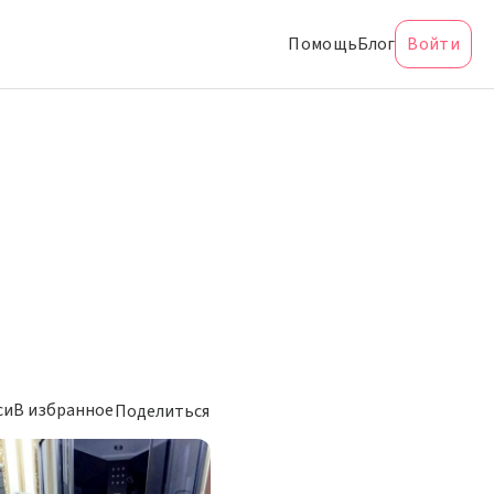
Помощь
Блог
Войти
си
В избранное
Поделиться