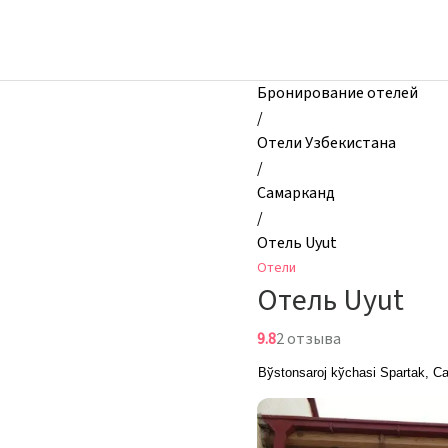
zhilibyli
-
Отели,
Отель
Бронирование отелей
Uyut,
/
Самарканд,
Отели Узбекистана
Узбекистан
/
Самарканд
/
Отель Uyut
Отели
Отель Uyut
9.8
2 отзыва
Bўstonsaroj kўchasi Spartak, 