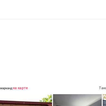
на карте
Так
Самарканд