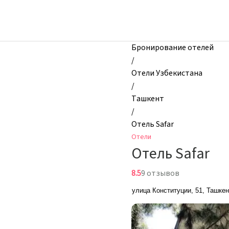
zhilibyli
-
Отели,
Отель
Бронирование отелей
Safar,
/
Ташкент,
Отели Узбекистана
Узбекистан
/
Ташкент
/
Отель Safar
Отели
Отель Safar
8.5
9 отзывов
улица Конституции, 51, Ташкен