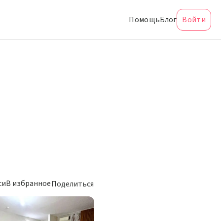
Помощь
Блог
Войти
си
В избранное
Поделиться