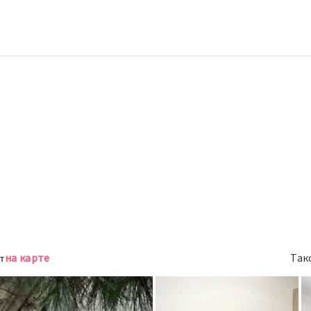
на карте
Так
т