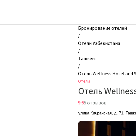
zhilibyli
-
Отели,
Отель
Бронирование отелей
Wellness
/
Hotel
Отели Узбекистана
and
/
Spa,
Ташкент
Ташкент,
/
Узбекистан
Отель Wellness Hotel and 
Отели
Отель Wellness
9.6
5 отзывов
улица Кибрайская, д. 71, Ташк