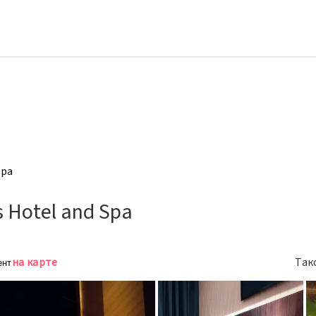
Spa
 Hotel and Spa
на карте
Так
ент