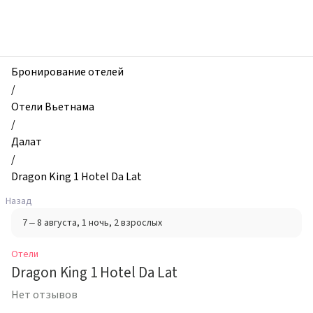
zhilibyli
-
Отели,
Dragon
King
Бронирование отелей
1
/
Hotel
Отели Вьетнама
Da
/
Lat,
Далат
Далат,
/
Вьетнам
Dragon King 1 Hotel Da Lat
Назад
7 – 8 августа
, 1 ночь
, 2 взрослых
Отели
Dragon King 1 Hotel Da Lat
Нет отзывов