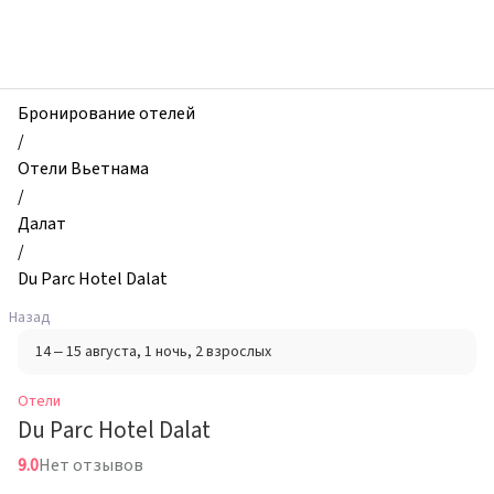
zhilibyli
-
Отели,
Du
Parc
Бронирование отелей
Hotel
/
Dalat,
Отели Вьетнама
Далат,
/
Вьетнам
Далат
/
Du Parc Hotel Dalat
Назад
14 – 15 августа
, 1 ночь
, 2 взрослых
Отели
Du Parc Hotel Dalat
9.0
Нет отзывов