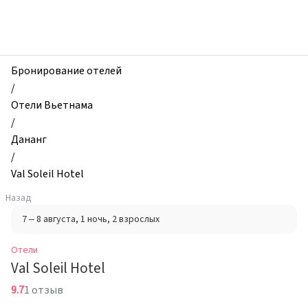
zhilibyli
-
Отели,
Val
Soleil
Бронирование отелей
Hotel,
/
Дананг,
Отели Вьетнама
Вьетнам
/
Дананг
/
Val Soleil Hotel
Назад
7 – 8 августа
, 1 ночь
, 2 взрослых
Отели
Val Soleil Hotel
9.7
1 отзыв