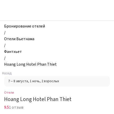
zhilibyli
-
Отели,
Hoang
Long
Бронирование отелей
Hotel
/
Phan
Отели Вьетнама
Thiet,
/
Фантхьет,
Фантхьет
Вьетнам
/
Hoang Long Hotel Phan Thiet
Назад
7 – 8 августа
, 1 ночь
, 2 взрослых
Отели
Hoang Long Hotel Phan Thiet
9.5
1 отзыв