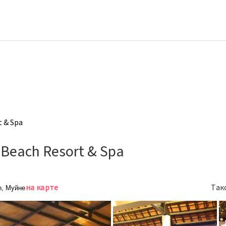
t & Spa
 Beach Resort & Spa
на карте
Так
n, Муйне