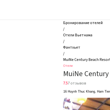
zhilibyli
-
Отели,
MuiNe
Бронирование отелей
Century
/
Beach
Отели Вьетнама
Resort
/
&
Фантхьет
Spa,
/
Фантхьет,
MuiNe Century Beach Resor
Вьетнам
Отели
MuiNe Century
7.5
7 отзывов
16 Huynh Thuc Khang, Ham Tie