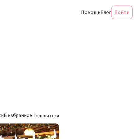
Помощь
Блог
Войти
си
В избранное
Поделиться