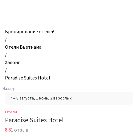
zhilibyli
-
Отели,
Paradise
Suites
Бронирование отелей
Hotel,
/
Халонг,
Отели Вьетнама
Вьетнам
/
Халонг
/
Paradise Suites Hotel
Назад
7 – 8 августа
, 1 ночь
, 2 взрослых
Отели
Paradise Suites Hotel
8.8
1 отзыв