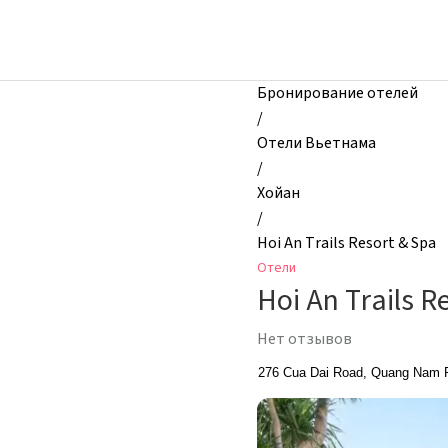
zhilibyli
-
Отели,
Hoi
Бронирование отелей
An
/
Trails
Отели Вьетнама
Resort
/
&
Хойан
Spa,
/
Хойан,
Hoi An Trails Resort & Spa
Вьетнам
Отели
Hoi An Trails R
Нет отзывов
276 Cua Dai Road, Quang Nam P