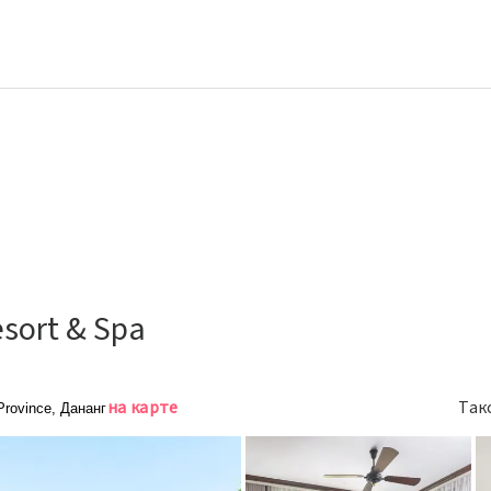
esort & Spa
на карте
Так
rovince, Дананг