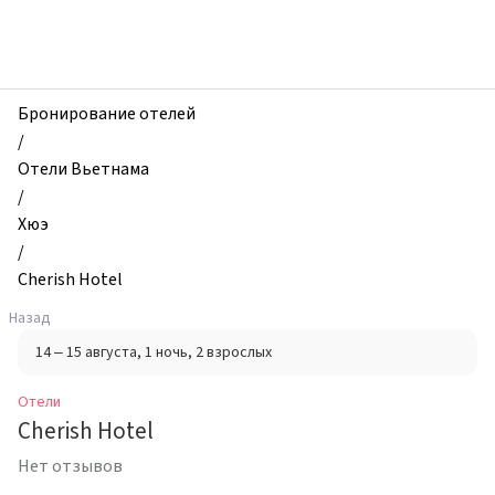
zhilibyli
-
Отели,
Cherish
Hotel,
Бронирование отелей
Хюэ,
/
Вьетнам
Отели Вьетнама
/
Хюэ
/
Cherish Hotel
Назад
14 – 15 августа
, 1 ночь
, 2 взрослых
Отели
Cherish Hotel
Нет отзывов