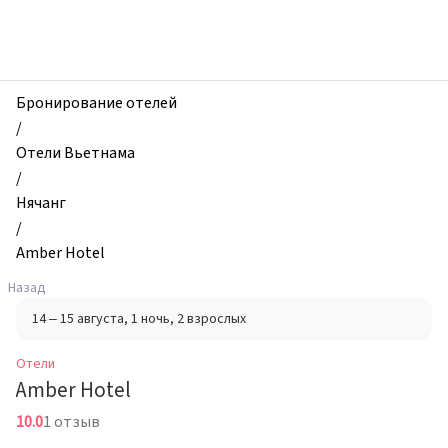
zhilibyli
-
Отели,
Amber
Hotel,
Бронирование отелей
Нячанг,
/
Вьетнам
Отели Вьетнама
/
Нячанг
/
Amber Hotel
Назад
14 – 15 августа
, 1 ночь
, 2 взрослых
Отели
Amber Hotel
10.0
1 отзыв