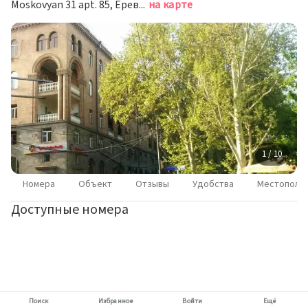
Moskovyan 31 apt. 85, Ереван
на карте
1 / 10
Номера
Объект
Отзывы
Удобства
Местополо
Доступные номера
Поиск
Избранное
Войти
Ещё