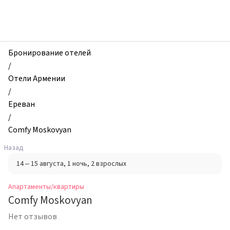
zhilibyli
-
Апартаменты
и
квартиры,
Бронирование отелей
Comfy
/
Moskovyan,
Отели Армении
Ереван,
/
Армения
Ереван
/
Comfy Moskovyan
Назад
14 – 15 августа
, 1 ночь
, 2 взрослых
Апартаменты/квартиры
Comfy Moskovyan
Нет отзывов