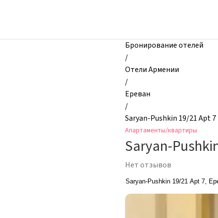
zhilibyli
-
Апартаменты
и
Бронирование отелей
квартиры,
/
Saryan-
Отели Армении
Pushkin
/
19/21
Ереван
Apt
/
7,
Saryan-Pushkin 19/21 Apt 7
Ереван,
Апартаменты/квартиры
Армения
Saryan-Pushkin
Нет отзывов
Saryan-Pushkin 19/21 Apt 7, Ер