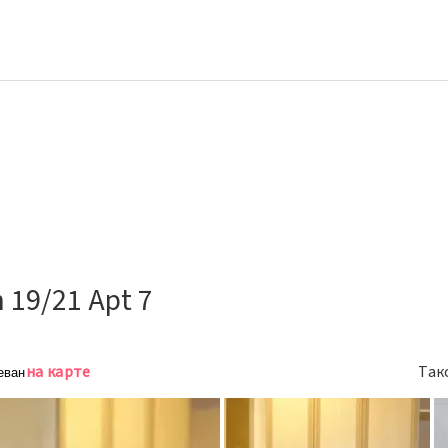
 19/21 Apt 7
на карте
Так
еван