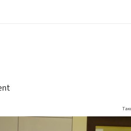
ent
Так