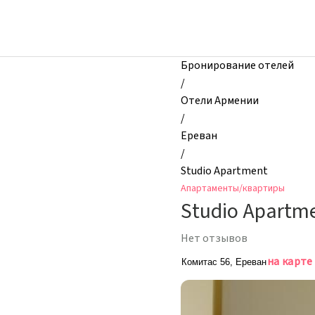
zhilibyli
-
Апартаменты
и
Бронирование отелей
квартиры,
/
Studio
Отели Армении
Apartment,
/
Ереван,
Ереван
Армения
/
Studio Apartment
Апартаменты/квартиры
Studio Apartm
Нет отзывов
на карте
Комитас 56, Ереван