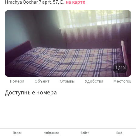
Hrachya Qochar 7 aprt. 57, Ереван
на карте
1 / 10
Номера
Объект
Отзывы
Удобства
Местополо
Доступные номера
Поиск
Избранное
Войти
Ещё