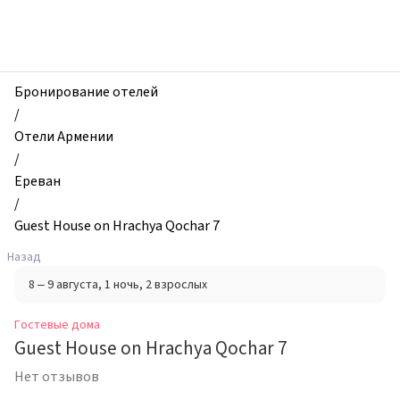
zhilibyli
-
Гостевые
дома,
Guest
Бронирование отелей
House
/
on
Отели Армении
Hrachya
/
Qochar
Ереван
7,
/
Ереван,
Guest House on Hrachya Qochar 7
Армения
Назад
8 – 9 августа
, 1 ночь
, 2 взрослых
Гостевые дома
Guest House on Hrachya Qochar 7
Нет отзывов