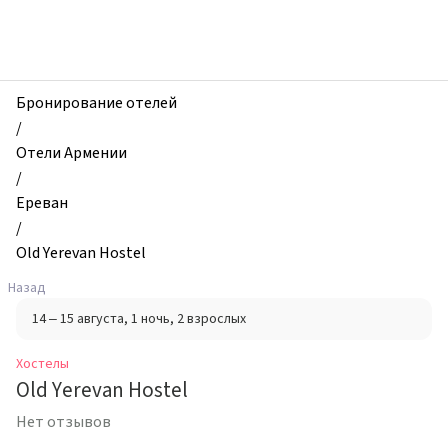
zhilibyli
-
Хостелы,
Old
Yerevan
Бронирование отелей
Hostel,
/
Ереван,
Отели Армении
Армения
/
Ереван
/
Old Yerevan Hostel
Назад
14 – 15 августа
, 1 ночь
, 2 взрослых
Хостелы
Old Yerevan Hostel
Нет отзывов