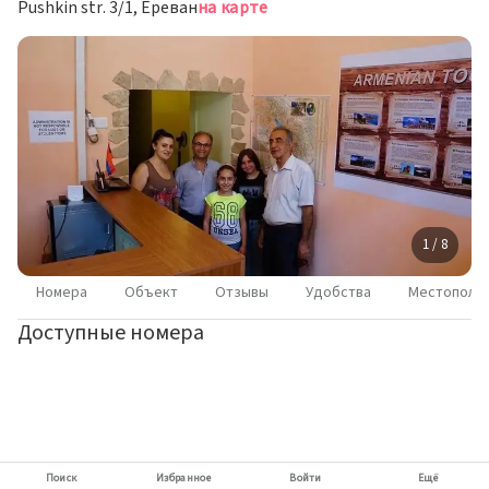
Pushkin str. 3/1, Ереван
на карте
1 / 8
Номера
Объект
Отзывы
Удобства
Местополо
Доступные номера
Поиск
Избранное
Войти
Ещё