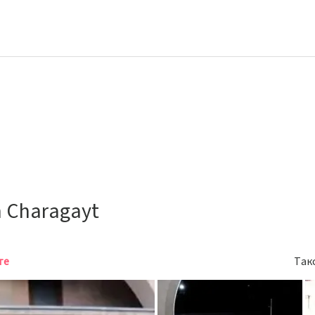
in Charagayt
те
Так