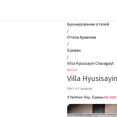
zhilibyli
-
Виллы,
Villa
Бронирование отелей
Hyusisayin
/
Charagayt,
Отели Армении
Ереван,
/
Армения
Ереван
/
Villa Hyusisayin Charagayt
Виллы
Villa Hyusisay
Нет отзывов
на кар
8 Northern Ray, Ереван