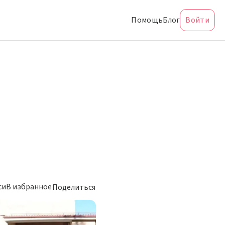
Помощь
Блог
Войти
си
В избранное
Поделиться