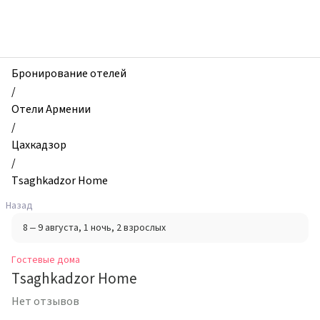
zhilibyli
-
Гостевые
дома,
Tsaghkadzor
Бронирование отелей
Home,
/
Цахкадзор,
Отели Армении
Армения
/
Цахкадзор
/
Tsaghkadzor Home
Назад
8 – 9 августа
, 1 ночь
, 2 взрослых
Гостевые дома
Tsaghkadzor Home
Нет отзывов