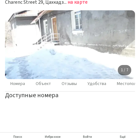
Charenc Street 29, Цахкадзор
на карте
1 / 7
Номера
Объект
Отзывы
Удобства
Местополо
Доступные номера
Поиск
Избранное
Войти
Ещё