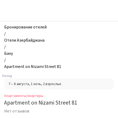
zhilibyli
-
Апартаменты
и
квартиры,
Бронирование отелей
Apartment
/
on
Отели Азербайджана
Nizami
/
Street
Баку
81,
/
Баку,
Apartment on Nizami Street 81
Азербайджан
Назад
7 – 8 августа
, 1 ночь
, 2 взрослых
Апартаменты/квартиры
Apartment on Nizami Street 81
Нет отзывов