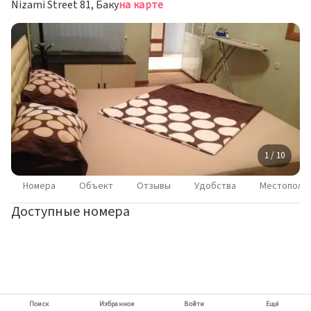
Nizami Street 81, Баку
на карте
1 / 10
Номера
Объект
Отзывы
Удобства
Местополо
Доступные номера
Поиск
Избранное
Войти
Ещё