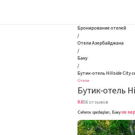
zhilibyli
-
Отели,
Бутик-
Бронирование отелей
отель
/
Hillside
Отели Азербайджана
City
/
center
Баку
Hotel,
/
Баку,
Бутик-отель Hillside City c
Азербайджан
Отели
Бутик-отель Hil
9.6
56 отзывов
на ка
Cəfərov qardaşları, Баку