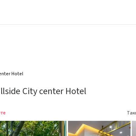
enter Hotel
lside City center Hotel
рте
Так