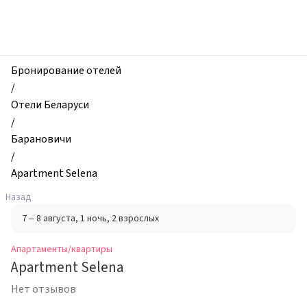
zhilibyli
-
Апартаменты
и
квартиры,
Бронирование отелей
Apartment
/
Selena,
Отели Беларуси
Барановичи,
/
Беларусь
Барановичи
/
Apartment Selena
Назад
7 – 8 августа
, 1 ночь
, 2 взрослых
Апартаменты/квартиры
Apartment Selena
Нет отзывов