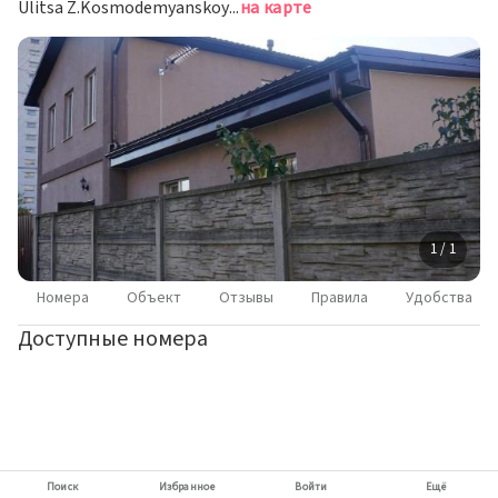
Ulitsa Z.Kosmodemyanskoy 48, 225415 Baranavichy, Belarus, Барановичи
на карте
1 / 1
Номера
Объект
Отзывы
Правила
Удобства
Доступные номера
Поиск
Избранное
Войти
Ещё