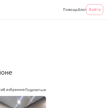
Помощь
Блог
Войти
йоне
си
В избранное
Поделиться