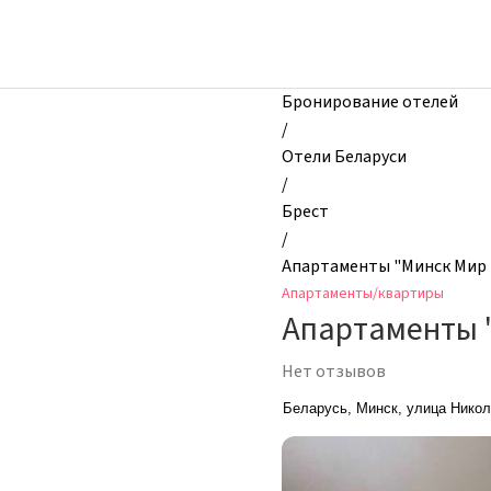
zhilibyli
-
Апартаменты
и
Бронирование отелей
квартиры,
/
Апартаменты
Отели Беларуси
"Минск
/
Мир
Брест
#3"
/
в
Апартаменты "Минск Мир 
современном
Апартаменты/квартиры
районе,
Апартаменты "
Брест,
Беларусь
Нет отзывов
Беларусь, Минск, улица Никол