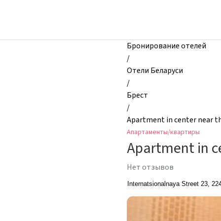
zhilibyli
-
Апартаменты
и
Бронирование отелей
квартиры,
/
Apartment
Отели Беларуси
in
/
center
Брест
near
/
the
Apartment in center near th
river,
Апартаменты/квартиры
Брест,
Apartment in ce
Беларусь
Нет отзывов
Internatsionalnaya Street 23, 22