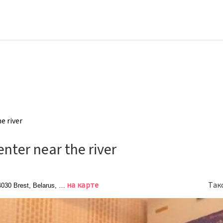
e river
nter near the river
на карте
Так
4030 Brest, Belarus, Брест