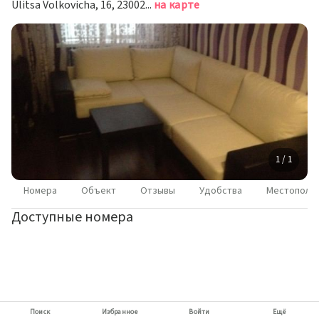
Ulitsa Volkovicha, 16, 230023 Grodno, Belarus, Гродно
на карте
1 / 1
Номера
Объект
Отзывы
Удобства
Местополо
Доступные номера
Поиск
Избранное
Войти
Ещё