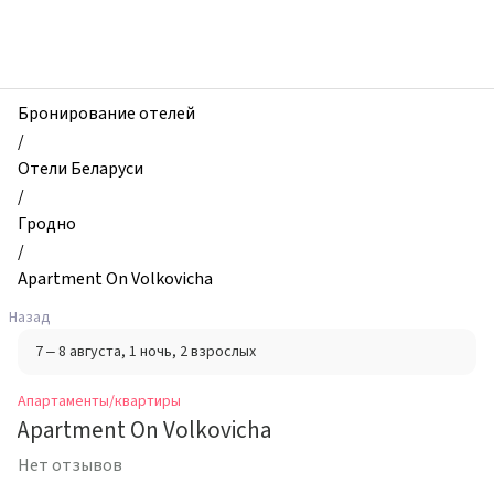
zhilibyli
-
Апартаменты
и
квартиры,
Бронирование отелей
Apartment
/
On
Отели Беларуси
Volkovicha,
/
Гродно,
Гродно
Беларусь
/
Apartment On Volkovicha
Назад
7 – 8 августа
, 1 ночь
, 2 взрослых
Апартаменты/квартиры
Apartment On Volkovicha
Нет отзывов