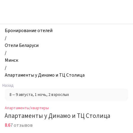
zhilibyli
-
Апартаменты
и
квартиры,
Бронирование отелей
Апартаменты
/
у
Отели Беларуси
Динамо
/
и
Минск
ТЦ
/
Столица,
Апартаменты у Динамо и ТЦ Столица
Минск,
Назад
Беларусь
8 – 9 августа
, 1 ночь
, 2 взрослых
Апартаменты/квартиры
Апартаменты у Динамо и ТЦ Столица
8.6
7 отзывов