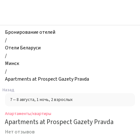
zhilibyli
-
Апартаменты
и
квартиры,
Бронирование отелей
Apartments
/
at
Отели Беларуси
Prospect
/
Gazety
Минск
Pravda,
/
Минск,
Apartments at Prospect Gazety Pravda
Беларусь
Назад
7 – 8 августа
, 1 ночь
, 2 взрослых
Апартаменты/квартиры
Apartments at Prospect Gazety Pravda
Нет отзывов