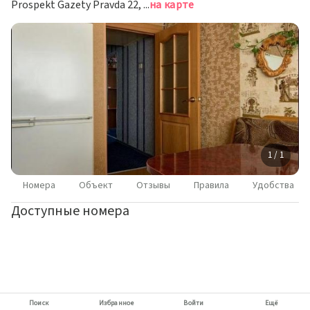
Prospekt Gazety Pravda 22, Moskovsky District, 220116 Minsk, Belarus, Минск
на карте
1 / 1
Номера
Объект
Отзывы
Правила
Удобства
Доступные номера
Поиск
Избранное
Войти
Ещё