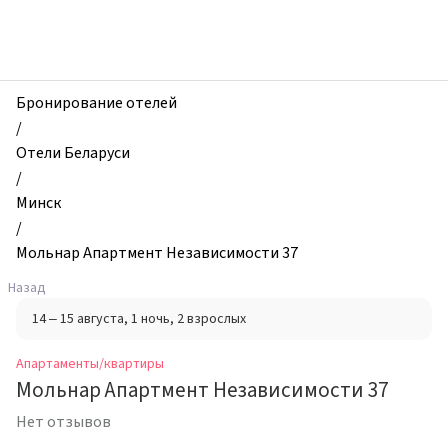
zhilibyli
-
Апартаменты
и
квартиры,
Бронирование отелей
Мольнар
/
Апартмент
Отели Беларуси
Независимости
/
37,
Минск
Минск,
/
Беларусь
Мольнар Апартмент Независимости 37
Назад
14 – 15 августа
, 1 ночь
, 2 взрослых
Апартаменты/квартиры
Мольнар Апартмент Независимости 37
Нет отзывов