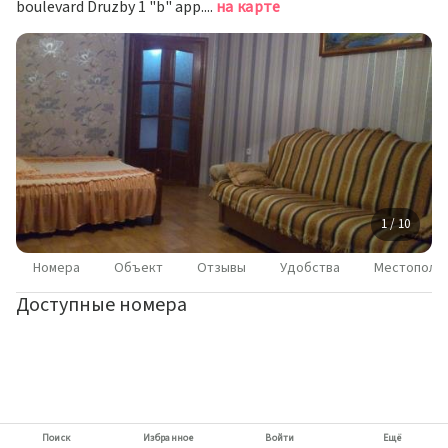
boulevard Druzby 1 "b" app.15, 247760 Mazyr, Belarus, Мозырь
на карте
1 / 10
Номера
Объект
Отзывы
Удобства
Местополо
Доступные номера
Поиск
Избранное
Войти
Ещё