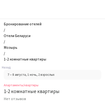
zhilibyli
-
Апартаменты
и
квартиры,
Бронирование отелей
1-
/
2
Отели Беларуси
комнатные
/
квартиры,
Мозырь
Мозырь,
/
Беларусь
1-2 комнатные квартиры
Назад
7 – 8 августа
, 1 ночь
, 2 взрослых
Апартаменты/квартиры
1-2 комнатные квартиры
Нет отзывов