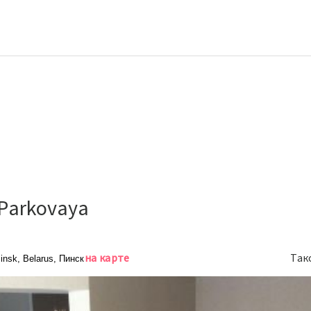
Parkovaya
на карте
Так
insk, Belarus, Пинск