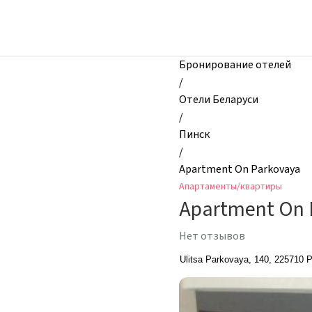
zhilibyli
-
Апартаменты
и
Бронирование отелей
квартиры,
/
Apartment
Отели Беларуси
On
/
Parkovaya,
Пинск
Пинск,
/
Беларусь
Apartment On Parkovaya
Апартаменты/квартиры
Apartment On 
Нет отзывов
Ulitsa Parkovaya, 140, 225710 P