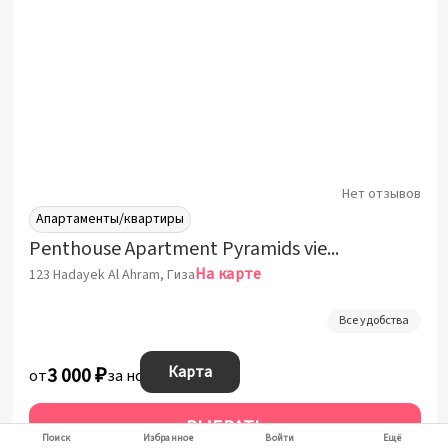
Нет отзывов
Апартаменты/квартиры
Penthouse Apartment Pyramids view
На карте
123 Hadayek Al Ahram, Гиза
Все удобства
Карта
3 000 ₽
от
за ночь
ВЫБРАТЬ
Поиск
Избранное
Войти
Ещё