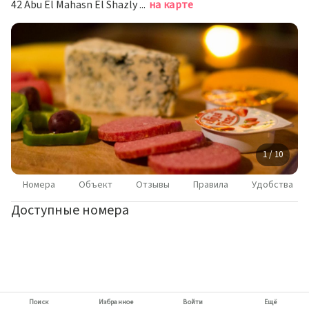
42 Abu El Mahasn El Shazly Sq -Mohandeseen, Гиза
на карте
1 / 10
Номера
Объект
Отзывы
Правила
Удобства
Доступные номера
Поиск
Избранное
Войти
Ещё