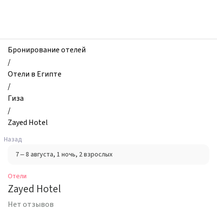
zhilibyli
-
Отели,
Zayed
Hotel,
Бронирование отелей
Гиза,
/
Египет
Отели в Египте
/
Гиза
/
Zayed Hotel
Назад
7 – 8 августа
, 1 ночь
, 2 взрослых
Отели
Zayed Hotel
Нет отзывов