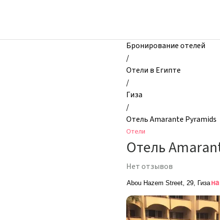
zhilibyli
-
Отели,
Отель
Бронирование отелей
Amarante
/
Pyramids,
Отели в Египте
Гиза,
/
Египет
Гиза
/
Отель Amarante Pyramids
Отели
Отель Amarant
Нет отзывов
на
Abou Hazem Street, 29, Гиза