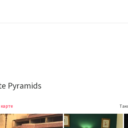
e Pyramids
 карте
Так