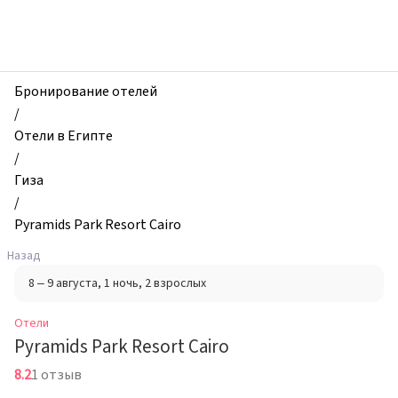
zhilibyli
-
Отели,
Pyramids
Park
Бронирование отелей
Resort
/
Cairo,
Отели в Египте
Гиза,
/
Египет
Гиза
/
Pyramids Park Resort Cairo
Назад
8 – 9 августа
, 1 ночь
, 2 взрослых
Отели
Pyramids Park Resort Cairo
8.2
1 отзыв