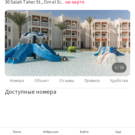
30 Salah Taher St., Om el Sid Hill, Шарм-эш-Шейх (Шарм-эль-Шейх)
на карте
1 / 10
Номера
Объект
Отзывы
Правила
Удобства
Доступные номера
Поиск
Избранное
Войти
Ещё