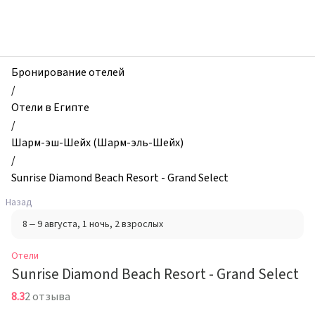
zhilibyli
-
Отели,
Sunrise
Diamond
Бронирование отелей
Beach
/
Resort
Отели в Египте
-
/
Grand
Шарм-эш-Шейх (Шарм-эль-Шейх)
Select,
/
Шарм-
Sunrise Diamond Beach Resort - Grand Select
эш-
Назад
Шейх
8 – 9 августа
, 1 ночь
, 2 взрослых
(Шарм-
эль-
Отели
Шейх),
Sunrise Diamond Beach Resort - Grand Select
Египет
8.3
2 отзыва