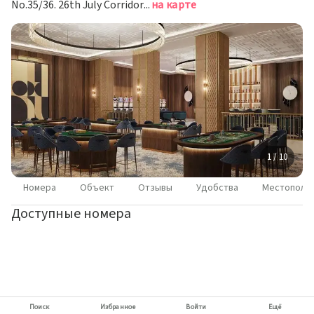
No.35/36. 26th July Corridor Sheikh Zayed, 6th of October City 12588 Giza, Egypt, Шейх Заед Сити
на карте
1 / 10
Номера
Объект
Отзывы
Удобства
Местополо
Доступные номера
Поиск
Избранное
Войти
Ещё