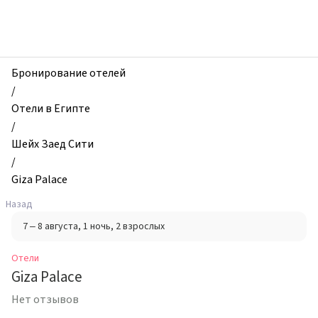
zhilibyli
-
Отели,
Giza
Palace,
Бронирование отелей
Шейх
/
Заед
Отели в Египте
Сити,
/
Египет
Шейх Заед Сити
/
Giza Palace
Назад
7 – 8 августа
, 1 ночь
, 2 взрослых
Отели
Giza Palace
Нет отзывов