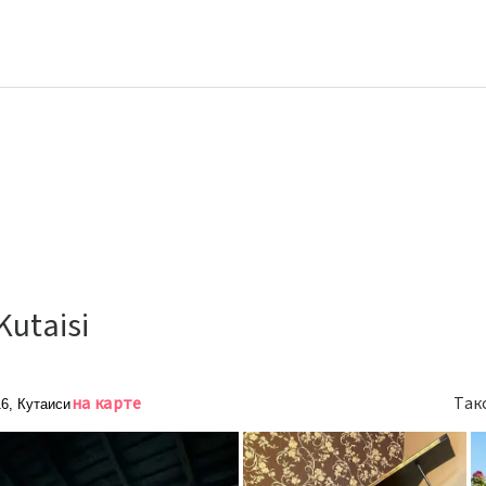
Kutaisi
на карте
Так
6, Кутаиси