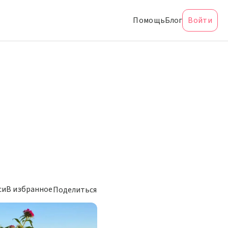
Помощь
Блог
Войти
си
В избранное
Поделиться