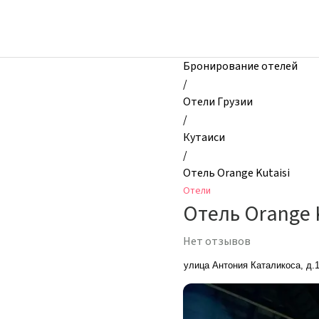
zhilibyli
-
Отели,
Отель
Бронирование отелей
Orange
/
Kutaisi,
Отели Грузии
Кутаиси,
/
Грузия
Кутаиси
/
Отель Orange Kutaisi
Отели
Отель Orange 
Нет отзывов
улица Антония Каталикоса, д.1