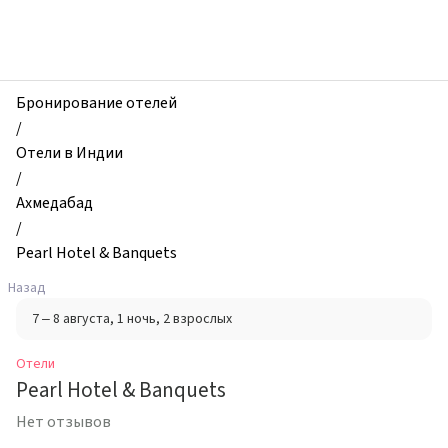
zhilibyli
-
Отели,
Pearl
Hotel
Бронирование отелей
&
/
Banquets,
Отели в Индии
Ахмедабад,
/
Индия
Ахмедабад
/
Pearl Hotel & Banquets
Назад
7 – 8 августа
, 1 ночь
, 2 взрослых
Отели
Pearl Hotel & Banquets
Нет отзывов