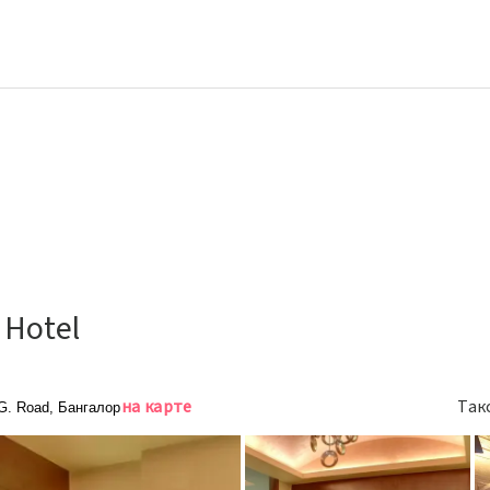
 Hotel
на карте
Так
.G. Road, Бангалор