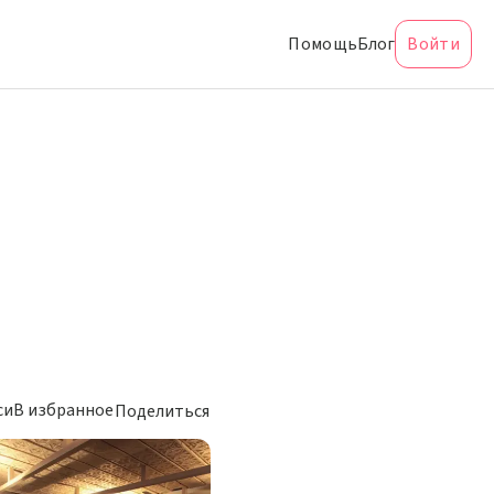
Помощь
Блог
Войти
си
В избранное
Поделиться