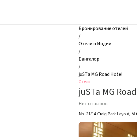
zhilibyli
-
Отели,
juSTa
Бронирование отелей
MG
/
Road
Отели в Индии
Hotel,
/
Бангалор,
Бангалор
Индия
/
juSTa MG Road Hotel
Отели
juSTa MG Road
Нет отзывов
No. 21/14 Craig Park Layout, M