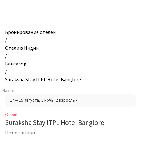
zhilibyli
-
Отели,
Suraksha
Stay
Бронирование отелей
ITPL
/
Hotel
Отели в Индии
Banglore,
/
Бангалор,
Бангалор
Индия
/
Suraksha Stay ITPL Hotel Banglore
Назад
14 – 15 августа
, 1 ночь
, 2 взрослых
Отели
Suraksha Stay ITPL Hotel Banglore
Нет отзывов