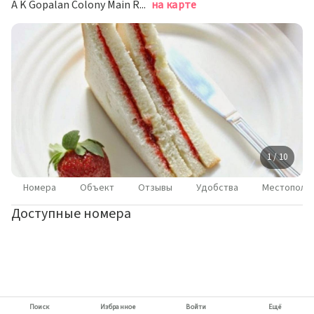
A K Gopalan Colony Main Road Ambedkar Nagar Chennasandra Suraksha Stay Next To Adhiti Shelters Hope Farm White Field, 560067 Bangalore, India, Бангалор
на карте
1 / 10
Номера
Объект
Отзывы
Удобства
Местополо
Доступные номера
Поиск
Избранное
Войти
Ещё