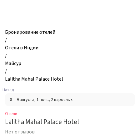
zhilibyli
-
Отели,
Lalitha
Mahal
Бронирование отелей
Palace
/
Hotel,
Отели в Индии
Майсур,
/
Индия
Майсур
/
Lalitha Mahal Palace Hotel
Назад
8 – 9 августа
, 1 ночь
, 2 взрослых
Отели
Lalitha Mahal Palace Hotel
Нет отзывов