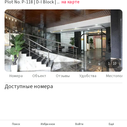
Plot No. P-118 | D-I Block | MIDC- Chinchwad, Пимпри-Чинчвад
на карте
1 / 10
Номера
Объект
Отзывы
Удобства
Местополо
Доступные номера
Поиск
Избранное
Войти
Ещё