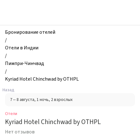
zhilibyli
-
Отели,
Kyriad
Hotel
Бронирование отелей
Chinchwad
/
by
Отели в Индии
OTHPL,
/
Пимпри-
Пимпри-Чинчвад
Чинчвад,
/
Индия
Kyriad Hotel Chinchwad by OTHPL
Назад
7 – 8 августа
, 1 ночь
, 2 взрослых
Отели
Kyriad Hotel Chinchwad by OTHPL
Нет отзывов